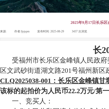
2025年9月17日长
来源:
|
作者:
fjsjspm
|
发布时间:
2025-08-29
|
3437
次浏览
|
长2
受福州市长乐区金峰镇人民政府委托，
区文武砂街道湖文路201号福州新区
CLQ2025038-001：长乐区金
该标的起拍价为人民币22.2万元/
一、竞买人：